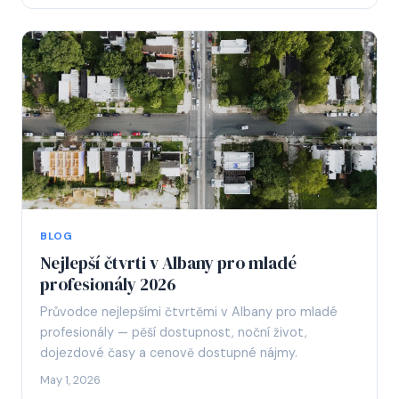
BLOG
Nejlepší čtvrti v Albany pro mladé
profesionály 2026
Průvodce nejlepšími čtvrtěmi v Albany pro mladé
profesionály — pěší dostupnost, noční život,
dojezdové časy a cenově dostupné nájmy.
May 1, 2026