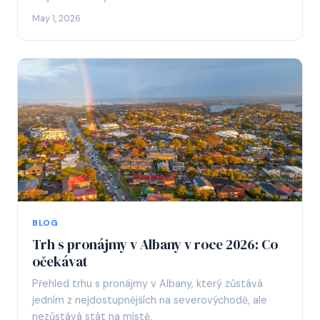
May 1, 2026
BLOG
Trh s pronájmy v Albany v roce 2026: Co
očekávat
Přehled trhu s pronájmy v Albany, který zůstává
jedním z nejdostupnějších na severovýchodě, ale
nezůstává stát na místě.