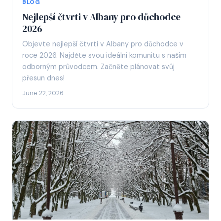
BLOG
Nejlepší čtvrti v Albany pro důchodce
2026
Objevte nejlepší čtvrti v Albany pro důchodce v
roce 2026. Najděte svou ideální komunitu s naším
odborným průvodcem. Začněte plánovat svůj
přesun dnes!
June 22, 2026