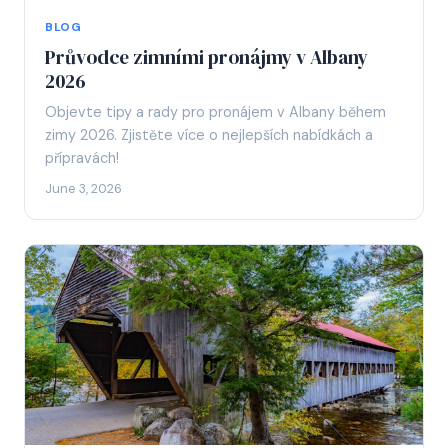
BLOG
Průvodce zimními pronájmy v Albany
2026
Objevte tipy a rady pro pronájem v Albany během
zimy 2026. Zjistěte více o nejlepších nabídkách a
přípravách!
June 3, 2026