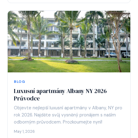
BLOG
Luxusní apartmány Albany NY 2026
Průvodce
Objevte nejlepší luxusní apartmány v Albany, NY pro
rok 2026. Najděte svůj vysněný pronájem s naším
odborným průvodcem. Prozkoumejte nyní!
May 1, 2026