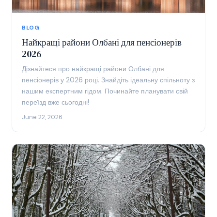
BLOG
Найкращі райони Олбані для пенсіонерів
2026
Дізнайтеся про найкращі райони Олбані для
пенсіонерів у 2026 році. Знайдіть ідеальну спільноту з
нашим експертним гідом. Починайте планувати свій
переїзд вже сьогодні!
June 22, 2026