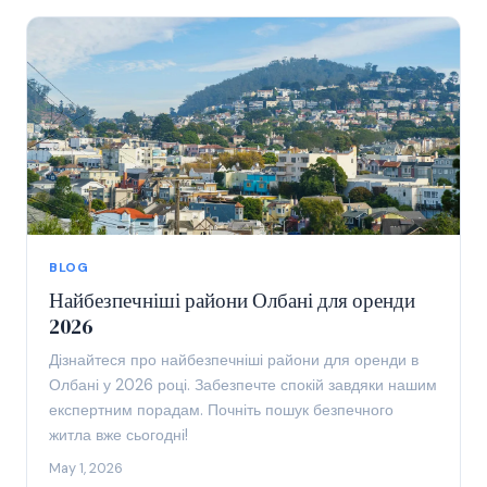
BLOG
Найбезпечніші райони Олбані для оренди
2026
Дізнайтеся про найбезпечніші райони для оренди в
Олбані у 2026 році. Забезпечте спокій завдяки нашим
експертним порадам. Почніть пошук безпечного
житла вже сьогодні!
May 1, 2026