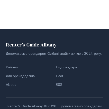
Renter's Guide Albany
Допомагаємо орендарям Олбані знайти житло з 2024 року.
Райони
Гід орендаря
Для орендодавців
Блог
About
RSS
Renter's Guide Albany © 2026 — Допомагаємо орендарям