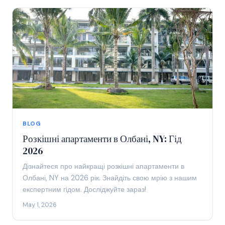
BLOG
Розкішні апартаменти в Олбані, NY: Гід
2026
Дізнайтеся про найкращі розкішні апартаменти в
Олбані, NY на 2026 рік. Знайдіть свою мрію з нашим
експертним гідом. Досліджуйте зараз!
May 1, 2026