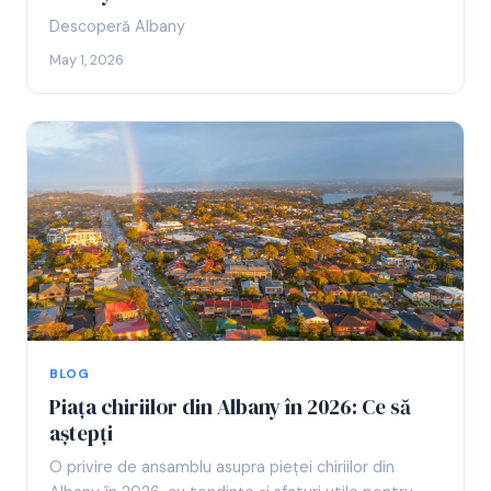
Descoperă Albany
May 1, 2026
BLOG
Piața chiriilor din Albany în 2026: Ce să
aștepți
O privire de ansamblu asupra pieței chiriilor din