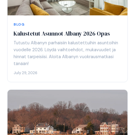
BLOG
Kalustetut Asunnot Albany 2026 Opas
Tutustu Albanyn parhaisiin kalustettuihin asuntoihin
vuodelle 2026. Löydä vaihtoehdot, mukavuudet ja
hinnat tarpeisiisi. Aloita Albanyn vuokrausmatkasi
tänään!
July 29, 2026