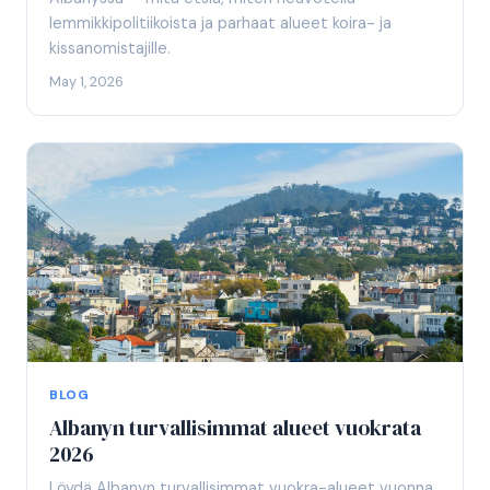
lemmikkipolitiikoista ja parhaat alueet koira- ja
kissanomistajille.
May 1, 2026
BLOG
Albanyn turvallisimmat alueet vuokrata
2026
Löydä Albanyn turvallisimmat vuokra-alueet vuonna