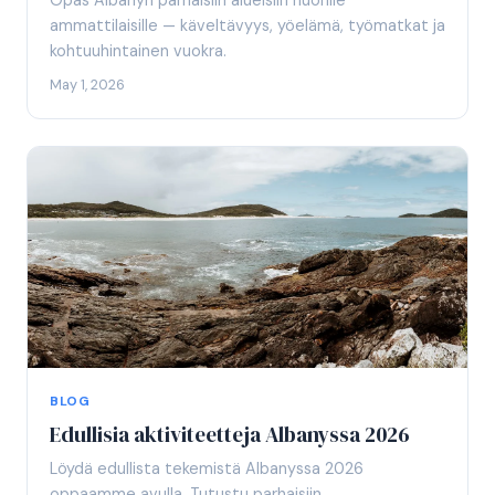
Opas Albanyn parhaisiin alueisiin nuorille
ammattilaisille — käveltävyys, yöelämä, työmatkat ja
kohtuuhintainen vuokra.
May 1, 2026
BLOG
Edullisia aktiviteetteja Albanyssa 2026
Löydä edullista tekemistä Albanyssa 2026
oppaamme avulla. Tutustu parhaisiin