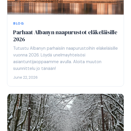
BLOG
Parhaat Albanyn naapurustot eläkeläisille
2026
Tutustu Albanyn parhaisiin naapurustoihin eläkeläisille
vuonna 2026. Löydä unelmayhteisösi
asiantuntijaoppaamme avulla. Aloita muuton
suunnittelu jo tänään!
June 22, 2026