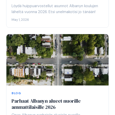
Löydä huippuarvostellut asunnot Albanyn koulujen
läheltä vuonna 2026. Etsi unelmakotisi jo tänään!
May 1, 2026
BLOG
Parhaat Albanyn alueet nuorille
ammattilaisille 2026