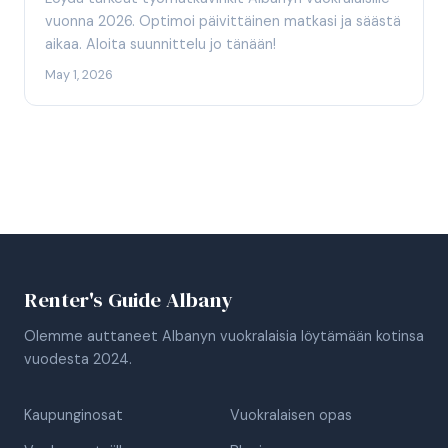
vuonna 2026. Optimoi päivittäinen matkasi ja säästä
aikaa. Aloita suunnittelu jo tänään!
May 1, 2026
Renter's Guide Albany
Olemme auttaneet Albanyn vuokralaisia löytämään kotinsa
vuodesta 2024.
Kaupunginosat
Vuokralaisen opas