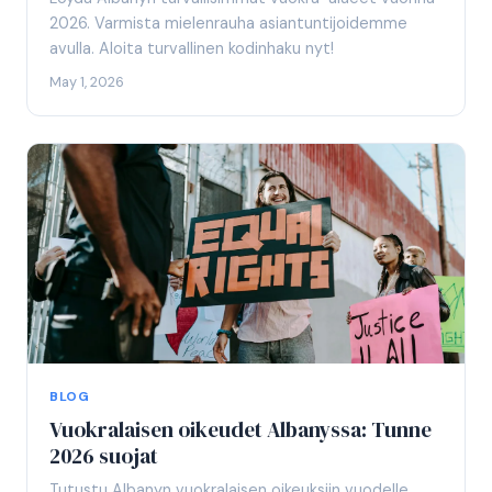
2026. Varmista mielenrauha asiantuntijoidemme
avulla. Aloita turvallinen kodinhaku nyt!
May 1, 2026
BLOG
Vuokralaisen oikeudet Albanyssa: Tunne
2026 suojat
Tutustu Albanyn vuokralaisen oikeuksiin vuodelle