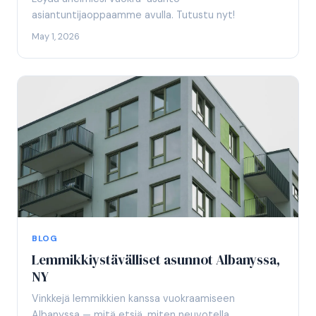
asiantuntijaoppaamme avulla. Tutustu nyt!
May 1, 2026
BLOG
Lemmikkiystävälliset asunnot Albanyssa,
NY
Vinkkejä lemmikkien kanssa vuokraamiseen
Albanyssa — mitä etsiä, miten neuvotella