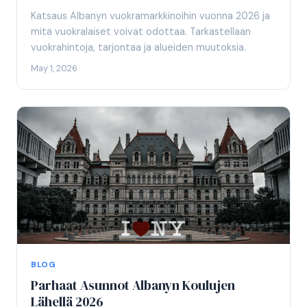
Katsaus Albanyn vuokramarkkinoihin vuonna 2026 ja
mitä vuokralaiset voivat odottaa. Tarkastellaan
vuokrahintoja, tarjontaa ja alueiden muutoksia.
May 1, 2026
BLOG
Parhaat Asunnot Albanyn Koulujen
Lähellä 2026