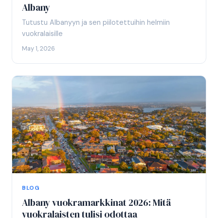
Albany
Tutustu Albanyyn ja sen piilotettuihin helmiin
vuokralaisille
May 1, 2026
BLOG
Albany vuokramarkkinat 2026: Mitä
vuokralaisten tulisi odottaa