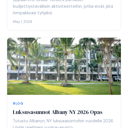
budjettiystävällisiin aktiviteetteihin, jotka eivät jätä
lompakkoasi tyhjäksi.
May 1, 2026
BLOG
Luksusasunnot Albany NY 2026 Opas
Tutustu Albanyn, NY luksusasuntoihin vuodelle 2026.
Löydä unelmiesi vuokra-asunto