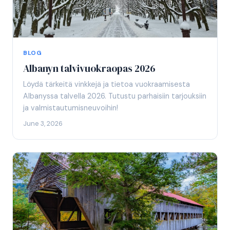
BLOG
Albanyn talvivuokraopas 2026
Löydä tärkeitä vinkkejä ja tietoa vuokraamisesta
Albanyssa talvella 2026. Tutustu parhaisiin tarjouksiin
ja valmistautumisneuvoihin!
June 3, 2026