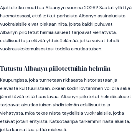
Ajatteletko muuttoa Albanyyn vuonna 2026? Saatat yllättyä
huomatessasi, että jotkut parhaista Albanyn asuinalueista
vuokralaisille eivät olekaan niitä, joista kaikki puhuvat.
Albanyn piilotetut helmiäisalueet tarjoavat viehätystä,
edullisuutta ja elävää yhteisöelämää, jotka voivat tehdä
vuokrauskokemuksestasi todella ainutlaatuisen.
Tutustu Albanyn piilotettuihin helmiin
Kaupungissa, joka tunnetaan rikkaasta historiastaan ja
elävästä kulttuuristaan, oikean kodin löytäminen voi olla sekä
jännittävää että haastavaa. Albanyn piilotetut helmiäisalueet
tarjoavat ainutlaatuisen yhdistelmän edullisuutta ja
viehätystä, mikä tekee niistä täydellisiä vuokralaisille, jotka
etsivät jotain erityistä. Katsotaanpa tarkemmin näitä alueita,
jotka kannattaa pitää mielessä.