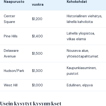
Naapurusto
Kohokohdat
vuokra
Center
Historiallinen viehätys,
$1,200
Square
lähellä kahviloita
Lähellä yliopistoa,
Pine Hills
$1,400
vilkas elämä
Delaware
Nouseva alue,
$1,500
Avenue
yhteisötapahtumat
Kaupunkiasuminen,
Hudson/Park
$1,300
puistot
West Hill
$1,000
Edullinen, elpyvä
Usein kysytyt kysymykset