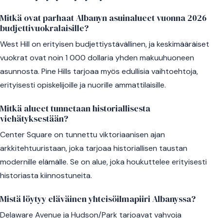
Mitkä ovat parhaat Albanyn asuinalueet vuonna 2026
budjettivuokralaisille?
West Hill on erityisen budjettiystävällinen, ja keskimääräiset
vuokrat ovat noin 1 000 dollaria yhden makuuhuoneen
asunnosta. Pine Hills tarjoaa myös edullisia vaihtoehtoja,
erityisesti opiskelijoille ja nuorille ammattilaisille.
Mitkä alueet tunnetaan historiallisesta
viehätyksestään?
Center Square on tunnettu viktoriaanisen ajan
arkkitehtuuristaan, joka tarjoaa historiallisen taustan
modernille elämälle. Se on alue, joka houkuttelee erityisesti
historiasta kiinnostuneita.
Mistä löytyy eläväinen yhteisöilmapiiri Albanyssa?
Delaware Avenue ja Hudson/Park tarjoavat vahvoja