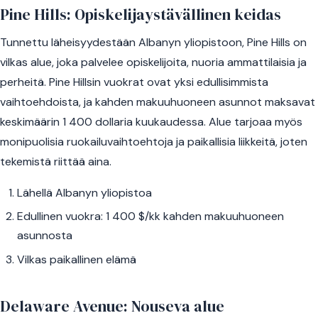
Pine Hills: Opiskelijaystävällinen keidas
Tunnettu läheisyydestään Albanyn yliopistoon, Pine Hills on
vilkas alue, joka palvelee opiskelijoita, nuoria ammattilaisia ja
perheitä. Pine Hillsin vuokrat ovat yksi edullisimmista
vaihtoehdoista, ja kahden makuuhuoneen asunnot maksavat
keskimäärin 1 400 dollaria kuukaudessa. Alue tarjoaa myös
monipuolisia ruokailuvaihtoehtoja ja paikallisia liikkeitä, joten
tekemistä riittää aina.
Lähellä Albanyn yliopistoa
Edullinen vuokra: 1 400 $/kk kahden makuuhuoneen
asunnosta
Vilkas paikallinen elämä
Delaware Avenue: Nouseva alue