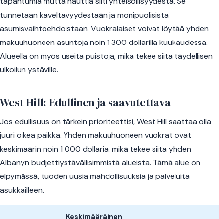
tapahtumia mutta nauttia silti yhteisöllisyydestä. Se
tunnetaan käveltävyydestään ja monipuolisista
asumisvaihtoehdoistaan. Vuokralaiset voivat löytää yhden
makuuhuoneen asuntoja noin 1 300 dollarilla kuukaudessa.
Alueella on myös useita puistoja, mikä tekee siitä täydellisen
ulkoilun ystäville.
West Hill: Edullinen ja saavutettava
Jos edullisuus on tärkein prioriteettisi, West Hill saattaa olla
juuri oikea paikka. Yhden makuuhuoneen vuokrat ovat
keskimäärin noin 1 000 dollaria, mikä tekee siitä yhden
Albanyn budjettiystävällisimmistä alueista. Tämä alue on
elpymässä, tuoden uusia mahdollisuuksia ja palveluita
asukkailleen.
Keskimääräinen