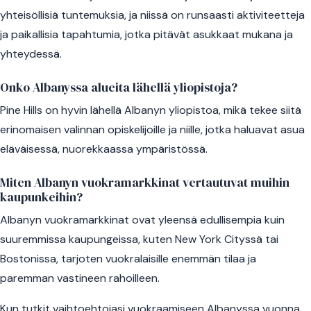
yhteisöllisiä tuntemuksia, ja niissä on runsaasti aktiviteetteja
ja paikallisia tapahtumia, jotka pitävät asukkaat mukana ja
yhteydessä.
Onko Albanyssa alueita lähellä yliopistoja?
Pine Hills on hyvin lähellä Albanyn yliopistoa, mikä tekee siitä
erinomaisen valinnan opiskelijoille ja niille, jotka haluavat asua
eläväisessä, nuorekkaassa ympäristössä.
Miten Albanyn vuokramarkkinat vertautuvat muihin
kaupunkeihin?
Albanyn vuokramarkkinat ovat yleensä edullisempia kuin
suuremmissa kaupungeissa, kuten New York Cityssä tai
Bostonissa, tarjoten vuokralaisille enemmän tilaa ja
paremman vastineen rahoilleen.
Kun tutkit vaihtoehtojasi vuokraamiseen Albanyssa vuonna