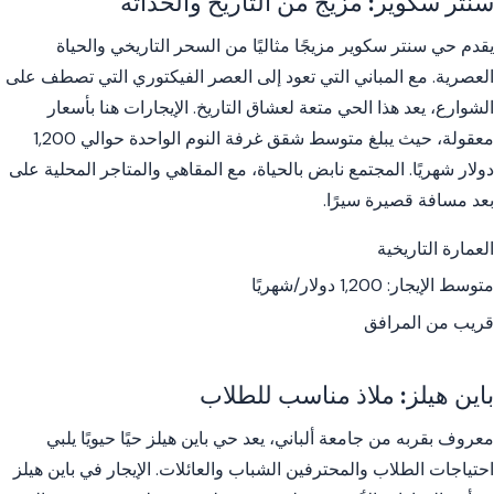
سنتر سكوير: مزيج من التاريخ والحداثة
يقدم حي سنتر سكوير مزيجًا مثاليًا من السحر التاريخي والحياة
العصرية. مع المباني التي تعود إلى العصر الفيكتوري التي تصطف على
الشوارع، يعد هذا الحي متعة لعشاق التاريخ. الإيجارات هنا بأسعار
معقولة، حيث يبلغ متوسط شقق غرفة النوم الواحدة حوالي 1,200
دولار شهريًا. المجتمع نابض بالحياة، مع المقاهي والمتاجر المحلية على
بعد مسافة قصيرة سيرًا.
العمارة التاريخية
متوسط الإيجار: 1,200 دولار/شهريًا
قريب من المرافق
باين هيلز: ملاذ مناسب للطلاب
معروف بقربه من جامعة ألباني، يعد حي باين هيلز حيًا حيويًا يلبي
احتياجات الطلاب والمحترفين الشباب والعائلات. الإيجار في باين هيلز