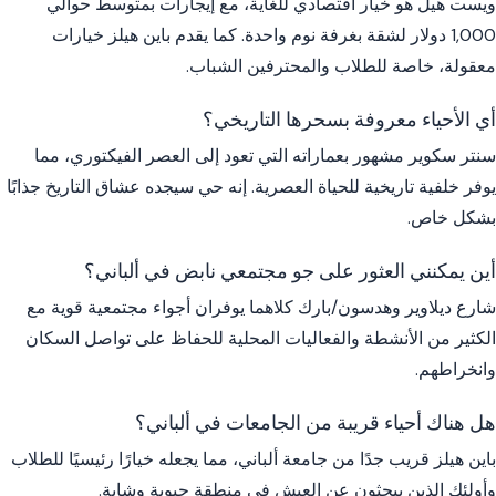
ويست هيل هو خيار اقتصادي للغاية، مع إيجارات بمتوسط حوالي
1,000 دولار لشقة بغرفة نوم واحدة. كما يقدم باين هيلز خيارات
معقولة، خاصة للطلاب والمحترفين الشباب.
أي الأحياء معروفة بسحرها التاريخي؟
سنتر سكوير مشهور بعماراته التي تعود إلى العصر الفيكتوري، مما
يوفر خلفية تاريخية للحياة العصرية. إنه حي سيجده عشاق التاريخ جذابًا
بشكل خاص.
أين يمكنني العثور على جو مجتمعي نابض في ألباني؟
شارع ديلاوير وهدسون/بارك كلاهما يوفران أجواء مجتمعية قوية مع
الكثير من الأنشطة والفعاليات المحلية للحفاظ على تواصل السكان
وانخراطهم.
هل هناك أحياء قريبة من الجامعات في ألباني؟
باين هيلز قريب جدًا من جامعة ألباني، مما يجعله خيارًا رئيسيًا للطلاب
وأولئك الذين يبحثون عن العيش في منطقة حيوية وشابة.