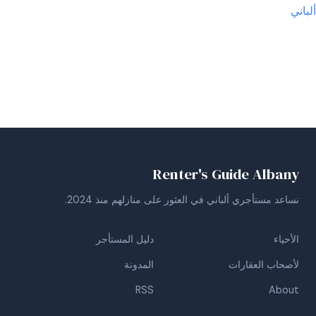
ألباني
Renter's Guide Albany
نساعد مستأجري ألباني في العثور على منازلهم منذ 2024.
الأحياء
دليل المستأجر
لأصحاب العقارات
المدونة
RSS
About