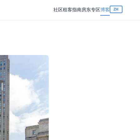
社区
租客指南
房东专区
博客
ZH