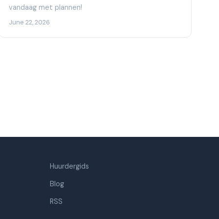
vandaag met plannen!
June 22, 2026
Huurdergids
Blog
RSS