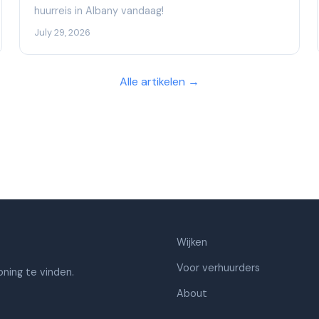
huurreis in Albany vandaag!
July 29, 2026
Alle artikelen →
Wijken
Voor verhuurders
ning te vinden.
About