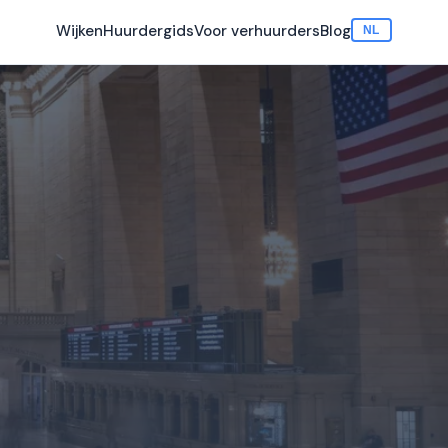
Wijken
Huurdergids
Voor verhuurders
Blog
NL