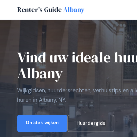
Renter's Guide
Albany
Vind uw ideale hu
Albany
Wijkgidsen, huurdersrechten, verhuistips en al
huren in Albany, NY.
Ontdek wijken
Huurdergids