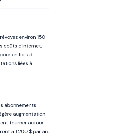
$
Prévoyez environ 150
es coûts d'Internet,
pour un forfait
ations liées à
 Les abonnements
légère augmentation
aient tourner autour
ront à 1 200 $ par an.