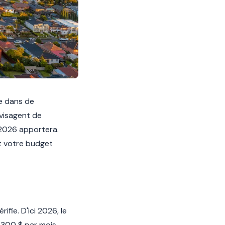
ue dans de
visagent de
 2026 apportera.
t votre budget
fie. D'ici 2026, le
 300 $ par mois,