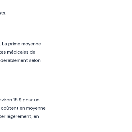
ts.
6. La prime moyenne
ites médicales de
sidérablement selon
viron 15 $ pour un
rt coûtent en moyenne
ter légèrement, en