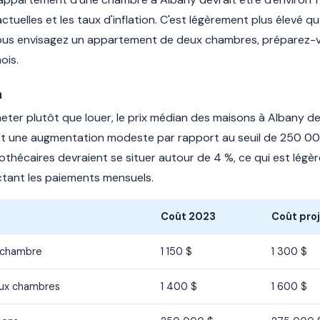
ctuelles et les taux d'inflation. C'est légèrement plus élevé q
i vous envisagez un appartement de deux chambres, préparez
ois.
n
eter plutôt que louer, le prix médian des maisons à Albany d
est une augmentation modeste par rapport au seuil de 250 00
thécaires devraient se situer autour de 4 %, ce qui est légè
ectant les paiements mensuels.
Coût 2023
Coût pro
 chambre
1 150 $
1 300 $
ux chambres
1 400 $
1 600 $