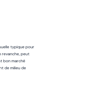
suelle typique pour
n revanche, peut
ant bon marché
nt de milieu de